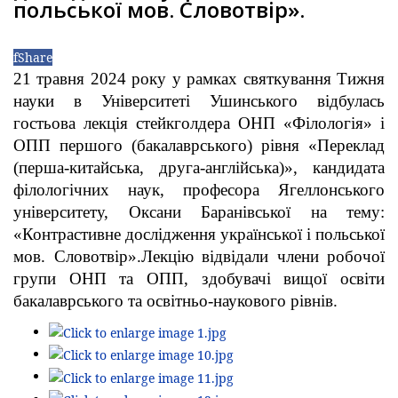
польської мов. Словотвір».
f
Share
21 травня 2024 року у рамках святкування Тижня
науки в Університеті Ушинського відбулась
гостьова лекція стейкголдера ОНП «Філологія» і
ОПП першого (бакалаврського) рівня «Переклад
(перша-китайська, друга-англійська)», кандидата
філологічних наук, професора Ягеллонського
університету, Оксани Баранівської на тему:
«Контрастивне дослідження української і польської
мов. Словотвір».
Лекцію відвідали члени робочої
групи ОНП та ОПП, здобувачі вищої освіти
бакалаврського та освітньо-наукового рівнів.