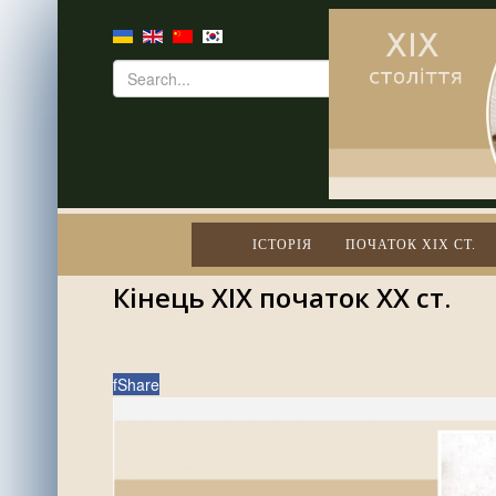
ІСТОРІЯ
ПОЧАТОК XIX СТ.
Кінець XIX початок XX ст.
f
Share