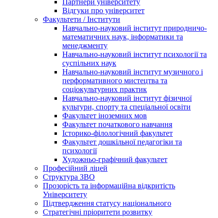
Партнери університету
Відгуки про університет
Факультети / Інститути
Навчально-науковий інститут природничо-
математичних наук, інформатики та
менеджменту
Навчально-науковий інститут психології та
суспільних наук
Навчально-науковий інститут музичного і
перформативного мистецтва та
соціокультурних практик
Навчально-науковий інститут фізичної
культури, спорту та спеціальної освіти
Факультет іноземних мов
Факультет початкового навчання
Історико-філологічний факультет
Факультет дошкільної педагогіки та
психології
Художньо-графічний факультет
Професійний ліцей
Структура ЗВО
Прозорість та інформаційна відкритість
Університету
Підтвердження статусу національного
Стратегічні пріоритети розвитку