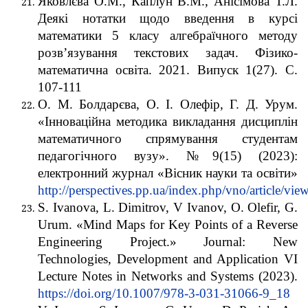
Яковлєва О.М., Каплун В.М., Анісімова Т.Л.
Деякі нотатки щодо введення в курсі
математики 5 класу алгебраїчного методу
розв’язування текстових задач. Фізико-
математична освіта. 2021. Випуск 1(27). С.
107-111
О. М. Болдарєва, О. І. Олефір, Г. Д. Урум.
«Інноваційна методика викладання дисциплін
математичного спрямування студентам
педагогічного вузу». №9(15) (2023):
електронний журнал «Вісник науки та освіти»
http://perspectives.pp.ua/index.php/vno/article/vi
S. Ivanova, L. Dimitrov, V Ivanov, O. Olefir, G.
Urum. «Mind Maps for Key Points of a Reverse
Engineering Project.» Journal: New
Technologies, Development and Application VI
Lecture Notes in Networks and Systems (2023).
https://doi.org/10.1007/978-3-031-31066-9_18