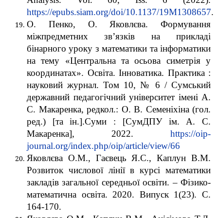
https://epubs.siam.org/doi/10.1137/19M1308657
.
О. Пенко, О. Яковлєва. Формування
міжпредметних зв’язків на прикладі
бінарного уроку з математики та інформатики
на тему «Центральна та осьова симетрія у
координатах». Освіта. Інноватика. Практика :
науковий журнал. Том 10, № 6 / Сумський
державний педагогічний університет імені А.
С. Макаренка, редкол.: О. В. Семеніхіна (гол.
ред.) [та ін.].Суми : [СумДПУ ім. А. С.
Макаренка], 2022.
https://oip-
journal.org/index.php/oip/article/view/66
Яковлєва О.М., Гаєвець Я.С., Каплун В.М.
Розвиток числової лінії в курсі математики
закладів загальної середньої освіти. – Фізико-
математична освіта. 2020. Випуск 1(23). С.
164-170.