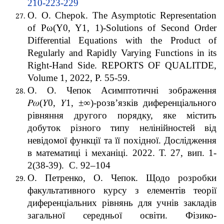
210-223-229
O. O. Chepok. The Asymptotic Representation
of Pω(Y0, Y1, 1)-Solutions of Second Order
Differential Equations with the Product of
Regularly and Rapidly Varying Functions in its
Right-Hand Side. REPORTS OF QUALITDE,
Volume 1, 2022, P. 55-59.
О. О. Чепок Асимптотичнi зображення
𝑃𝜔(𝑌0, 𝑌1, ±∞)-розв’язкiв диференцiального
рiвняння другого порядку, яке мiстить
добуток рiзного типу нелiнiйностей вiд
невiдомої функцiї та її похiдної. Дослiдження
в математицi i механiцi. 2022. Т. 27, вип. 1-
2(38-39). С. 92–104
О. Петренко, О. Чепок. Щодо розробки
факультативного курсу з елементів теорії
диференціальних рівнянь для учнів закладів
загальної середньої освіти. Фізико-