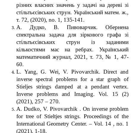
різних власних значень у задачі на дереві зі
стільтьєсівських струн. Український матем. ж.,
т. 72, (2020), no. 1, 135-141.
А. Дудко, В. Пивоварчик. Обернена
спектральна задача для зіркового графа зі
стільтьєсівських струн із заданими
кількостями мас на ребрах. Український
математичний журнал, 2021, т. 73, № 1, 47-
60.
L. Yang, G. Wei, V. Pivovarchik. Direct and
inverse spectral problems for a star graph of
Stieljes strings damped at a pendant vertex.
Inverse problems and Imaging. Vol. 15 (2)
(2021), 257 – 270.
A. Dudko, V. Pivovarchik . On inverse problem
for tree of Stieltjes strings. Proceedings of the
International Geometry Center. – Vol. 14 , no. 1
(2021), 1-18.