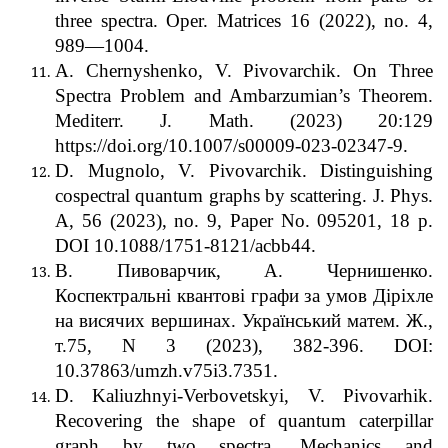
three spectra. Oper. Matrices 16 (2022), no. 4,
989—1004.
A. Chernyshenko, V. Pivovarchik. On Three
Spectra Problem and Ambarzumian’s Theorem.
Mediterr. J. Math. (2023) 20:129
https://doi.org/10.1007/s00009-023-02347-9.
D. Mugnolo, V. Pivovarchik. Distinguishing
cospectral quantum graphs by scattering. J. Phys.
A, 56 (2023), no. 9, Paper No. 095201, 18 p.
DOI 10.1088/1751-8121/acbb44.
В. Пивоварчик, А. Чернишенко.
Коспектральні квантові графи за умов Діріхле
на висячих вершинах. Український матем. Ж.,
т.75, N 3 (2023), 382-396. DOI:
10.37863/umzh.v75i3.7351.
D. Kaliuzhnyi-Verbovetskyi, V. Pivovarhik.
Recovering the shape of quantum caterpillar
graph by two spectra. Mechanics and