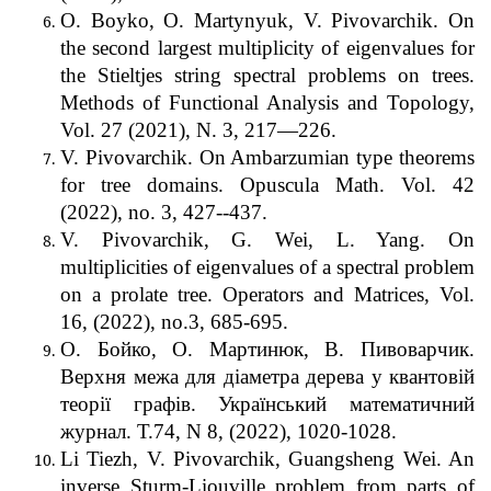
O. Boyko, O. Martynyuk, V. Pivovarchik. On
the second largest multiplicity of eigenvalues for
the Stieltjes string spectral problems on trees.
Methods of Functional Analysis and Topology,
Vol. 27 (2021), N. 3, 217—226.
V. Pivovarchik. On Ambarzumian type theorems
for tree domains. Opuscula Math. Vol. 42
(2022), no. 3, 427--437.
V. Pivovarchik, G. Wei, L. Yang. On
multiplicities of eigenvalues of a spectral problem
on a prolate tree. Operators and Matrices, Vol.
16, (2022), no.3, 685-695.
О. Бойко, О. Мартинюк, В. Пивоварчик.
Верхня межа для діаметра дерева у квантовій
теорії графів. Український математичний
журнал. Т.74, N 8, (2022), 1020-1028.
Li Tiezh, V. Pivovarchik, Guangsheng Wei. An
inverse Sturm-Liouville problem from parts of