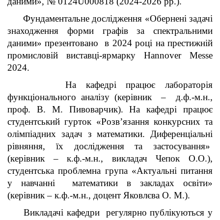
даними», № 0124U000818 (2024-2026 рр.).
Фундаментальне дослідження «Обернені задачі
знаходження форми графів за спектральними
даними» презентовано в 2024 році на престижній
промисловій виставці-ярмарку Hannover Messe
2024.
На кафедрі працює лабораторія
функціонального аналізу (керівник – д.ф.-м.н.,
проф. В. М. Пивоварчик). На кафедрі працює
студентський гурток «Розв’язання конкурсних та
олімпіадних задач з математики. Диференціальні
рівняння, їх дослідження та застосування»
(керівник – к.ф.-м.н., викладач Чепок О.О.),
студентська проблемна група «Актуальні питання
у навчанні математики в закладах освіти»
(керівник – к.ф.-м.н., доцент Яковлєва О. М.).
Викладачі кафедри регулярно публікуються у