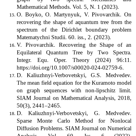
Mathematical Methods. Vol. 5, N. 1 (2023).
O. Boyko, O. Martynyuk, V. Pivovarchik. On
recovering the shape of aquantum tree from the
spectrum of the Dirichlet boundary problem
Matematychni Studii. 60. iss., 2. (2023).
V. Pivovarchik. Recovering the Shape of an
Equilateral Quantum Tree by Two Spectra.
Integr. Equ. Oper. Theory (2024) 96:11.
https://doi.org/10.1007/s00020-024-02759-6.
D. Kaliuzhnyi-Verbovetskyi, G.S. Medvedev.
The mean field equation for the Kuramoto model
on graph sequences with non-lipschitz limit.
SIAM Journal on Mathematical Analysis, 2018,
50(3), 2441–2465.
D. Kaliuzhnyi-Verbovetskyi, G. Medvedev.
Sparse Monte Carlo Method for Nonlocal
Diffusion Problems. SIAM Journal on Numerical
Analysis. Vol. 60, Iss. 6 (2022).