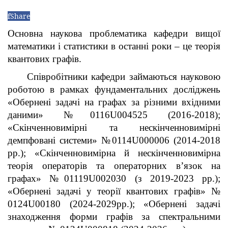
f
Share
Основна наукова проблематика кафедри вищої
математики і статистики в останні роки – це теорія
квантових графів.
Співробітники кафедри займаються науковою
роботою в рамках фундаментальних досліджень
«Обернені задачі на графах за різними вхідними
даними» №0116U004525 (2016-2018);
«Скінченновимірні та нескінченновимірні
демпфовані системи» №0114U000006 (2014-2018
рр.); «Скінченновимірна й нескінченновимірна
теорія операторів та операторних в’язок на
графах» №01119U002030 (з 2019-2023 рр.);
«Обернені задачі у теорії квантових графів» №
0124U00180 (2024-2029рр.); «Обернені задачі
знаходження форми графів за спектральними