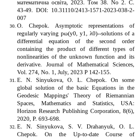
математична освіта, 2023. Том 38. No 2. С.
43-49. DOI: 10.31110/2413-1571-2023-038-2-
007
O. Chepok. Asymptotic representations of
regularly varying pω(y0, y1, λ0)--solutions of a
differential equation of the second order
containing the product of different types of
nonlinearities of the unknown function and its
derivative. Journal of Mathematical Sciences,
Vol. 274, No. 1, July, 2023 P 142-155.
E. N. Sinyukova, O. L. Chepok. On some
global solution оf the basic Equations in the
Geodesic Mappings' Theory of Riemannian
Spaces, Mathematics and Statistics, USA:
Horizon Research Publishing Corporation, 8(6),
2020, P. 693-698.
E. N. Sinyukova, S. V. Drahanyuk, O. L.
Chepok. On the Up-to-date Course of