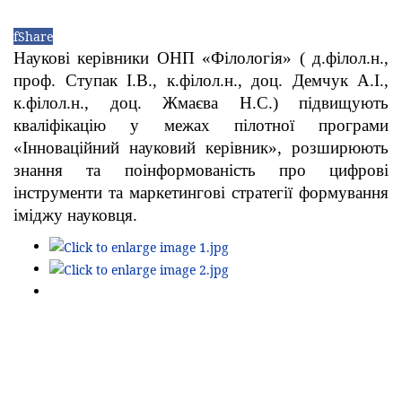
f
Share
Наукові керівники ОНП «Філологія» ( д.філол.н.,
проф. Ступак І.В., к.філол.н., доц. Демчук А.І.,
к.філол.н., доц. Жмаєва Н.С.) підвищують
кваліфікацію у межах пілотної програми
«Інноваційний науковий керівник», розширюють
знання та поінформованість про цифрові
інструменти та маркетингові стратегії формування
іміджу науковця.