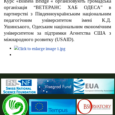
Курс «Bisness Bridge « організовують громадська
організація “ВЕТЕРАНС ХАБ ОДЕСА” в
партнерстві з Південноукраїнським національним
педагогічним університетом імені К.Д.
Ушинського, Одеським національним економічним
університетом за підтримки Агентства США з
міжнародного розвитку (USAID).