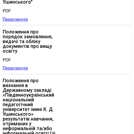
Ушинського"
PDF
Переглянути
Положення про
порядок замовлення,
видачі та обліку
документів про вищу
освіту
PDF
Переглянути
Положення про
визнання в
Державному закладі
«Південноукраїнський
національний
педагогічний
університет імені К. Д.
Ушинського»
результатів навчання,
отриманих у
неформальній та/або
інформальній освіті (зі