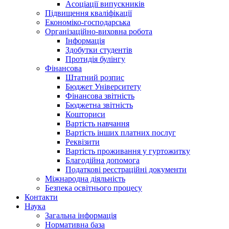
Асоціації випускників
Підвищення кваліфікації
Економіко-господарська
Організаційно-виховна робота
Інформація
Здобутки студентів
Протидія булінгу
Фінансова
Штатний розпис
Бюджет Університету
Фінансова звітність
Бюджетна звітність
Кошториси
Вартість навчання
Вартість інших платних послуг
Реквізити
Вартість проживання у гуртожитку
Благодійна допомога
Податкові реєстраційні документи
Міжнародна діяльність
Безпека освітнього процесу
Контакти
Наука
Загальна інформація
Нормативна база