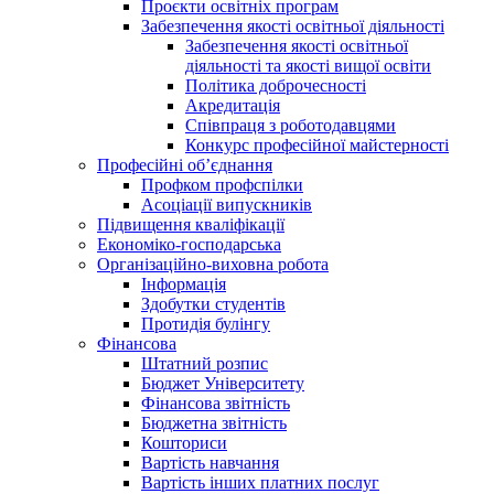
Проєкти освітніх програм
Забезпечення якості освітньої діяльності
Забезпечення якості освітньої
діяльності та якості вищої освіти
Політика доброчесності
Акредитація
Співпраця з роботодавцями
Конкурс професійної майстерності
Професійні об’єднання
Профком профспілки
Асоціації випускників
Підвищення кваліфікації
Економіко-господарська
Організаційно-виховна робота
Інформація
Здобутки студентів
Протидія булінгу
Фінансова
Штатний розпис
Бюджет Університету
Фінансова звітність
Бюджетна звітність
Кошториси
Вартість навчання
Вартість інших платних послуг