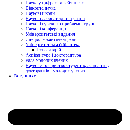
Наука у цифрах та рейтингах
Відкрита наука
Наукові школи
Наукові лабораторії та центри
Наукові гуртки та проблемні групи
Наукові конференції
Університетські видання
Спеціалізовані вчені ради
Університетська бібіліотека
Репозитарій
Аспірантура і докторантура
Рада молодих вчених
Наукове товариство студентів, аспірантів,
докторантів і молодих учених
Вступнику