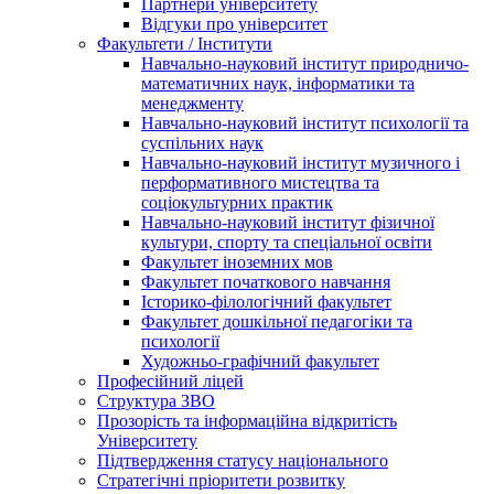
Партнери університету
Відгуки про університет
Факультети / Інститути
Навчально-науковий інститут природничо-
математичних наук, інформатики та
менеджменту
Навчально-науковий інститут психології та
суспільних наук
Навчально-науковий інститут музичного і
перформативного мистецтва та
соціокультурних практик
Навчально-науковий інститут фізичної
культури, спорту та спеціальної освіти
Факультет іноземних мов
Факультет початкового навчання
Історико-філологічний факультет
Факультет дошкільної педагогіки та
психології
Художньо-графічний факультет
Професійний ліцей
Структура ЗВО
Прозорість та інформаційна відкритість
Університету
Підтвердження статусу національного
Стратегічні пріоритети розвитку