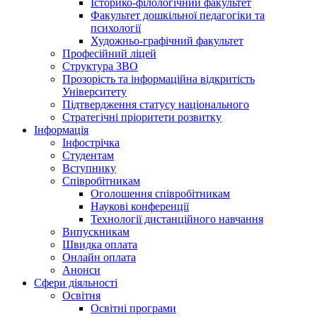
Історико-філологічний факультет
Факультет дошкільної педагогіки та
психології
Художньо-графічний факультет
Професійний ліцей
Структура ЗВО
Прозорість та інформаційна відкритість
Університету
Підтвердження статусу національного
Стратегічні пріоритети розвитку
Інформація
Інфострічка
Студентам
Вступнику
Співробітникам
Оголошення співробітникам
Наукові конференції
Технології дистанційного навчання
Випускникам
Швидка оплата
Онлайн оплата
Анонси
Сфери діяльності
Освітня
Освітні програми