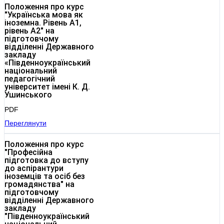
Положення про курс
"Українська мова як
іноземна. Рівень А1,
рівень А2" на
підготовчому
відділенні Державного
закладу
«Південноукраїнський
національний
педагогічний
університет імені К. Д.
Ушинського
PDF
Переглянути
Положення про курс
"Професійна
підготовка до вступу
до аспірантури
іноземців та осіб без
громадянства" на
підготовчому
відділенні Державного
закладу
"Південноукраїнський