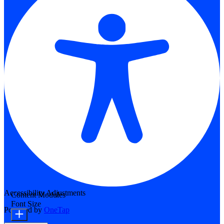
Accessibility Adjustments
Content Modules
Font Size
Powered by
OneTap