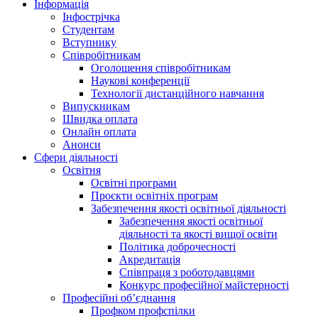
Інформація
Інфострічка
Студентам
Вступнику
Співробітникам
Оголошення співробітникам
Наукові конференції
Технології дистанційного навчання
Випускникам
Швидка оплата
Онлайн оплата
Анонси
Сфери діяльності
Освітня
Освітні програми
Проєкти освітніх програм
Забезпечення якості освітньої діяльності
Забезпечення якості освітньої
діяльності та якості вищої освіти
Політика доброчесності
Акредитація
Співпраця з роботодавцями
Конкурс професійної майстерності
Професійні об’єднання
Профком профспілки