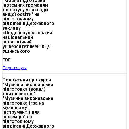
"Мовна підготовка
іноземних громадян
до вступу у заклади
вищої освіти" на
підготовчому
відділенні Державного
закладу
«Південноукраїнський
національний
педагогічний
університет імені К. Д.
Ушинського
PDF
Переглянути
Положення про курси
"Музична виконавська
підготовка (вокал)
для іноземців" і
"Музична виконавська
підготовка (гра на
музичному
інструменті) для
іноземців" на
підготовчому
відділенні Державного