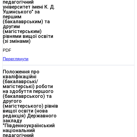
педагогічний
університет імені К. Д.
Ушинського" за
першим
(бакалаврським) та
другим
(магістерським)
рівнями вищої освіти
(зі змінами)
PDF
Переглянути
Положення про
кваліфікаційні
(бакалаврські/
магістерські) роботи
на здобуття першого
(бакалаврського) та
другого
(магістерського) рівнів
вищої освіти (нова
редакція) Державного
закладу
"Південноукраїнський
національний
педагогічний