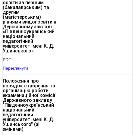
освіти за першим
(бакалаврським) та
другим
(магістерським)
рівнями вищої освіти в
Державному закладі
«Південноукраїнський
національний
педагогічний
університет імені К. Д.
Ушинського»
PDF
Переглянути
Положення про
порядок створення та
організацію роботи
екзаменаційної комісії
Державного закладу
"Південноукраїнський
національний
педагогічний
університет імені К. Д.
Ушинського" (зі
змінами)