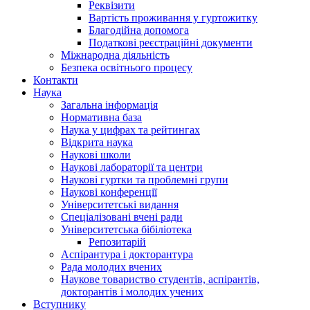
Реквізити
Вартість проживання у гуртожитку
Благодійна допомога
Податкові реєстраційні документи
Міжнародна діяльність
Безпека освітнього процесу
Контакти
Наука
Загальна інформація
Нормативна база
Наука у цифрах та рейтингах
Відкрита наука
Наукові школи
Наукові лабораторії та центри
Наукові гуртки та проблемні групи
Наукові конференції
Університетські видання
Спеціалізовані вчені ради
Університетська бібіліотека
Репозитарій
Аспірантура і докторантура
Рада молодих вчених
Наукове товариство студентів, аспірантів,
докторантів і молодих учених
Вступнику