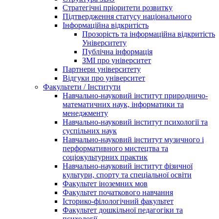
Стратегічні пріоритети розвитку
Підтвердження статусу національного
Інформаційна відкритість
Прозорість та інформаційна відкритість
Університету
Публічна інформація
ЗМІ про університет
Партнери університету
Відгуки про університет
Факультети / Інститути
Навчально-науковий інститут природничо-
математичних наук, інформатики та
менеджменту
Навчально-науковий інститут психології та
суспільних наук
Навчально-науковий інститут музичного і
перформативного мистецтва та
соціокультурних практик
Навчально-науковий інститут фізичної
культури, спорту та спеціальної освіти
Факультет іноземних мов
Факультет початкового навчання
Історико-філологічний факультет
Факультет дошкільної педагогіки та
психології