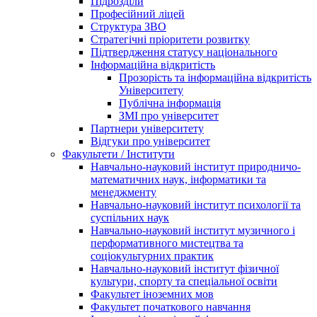
Підрозділи
Професійний ліцей
Структура ЗВО
Стратегічні пріоритети розвитку
Підтвердження статусу національного
Інформаційна відкритість
Прозорість та інформаційна відкритість
Університету
Публічна інформація
ЗМІ про університет
Партнери університету
Відгуки про університет
Факультети / Інститути
Навчально-науковий інститут природничо-
математичних наук, інформатики та
менеджменту
Навчально-науковий інститут психології та
суспільних наук
Навчально-науковий інститут музичного і
перформативного мистецтва та
соціокультурних практик
Навчально-науковий інститут фізичної
культури, спорту та спеціальної освіти
Факультет іноземних мов
Факультет початкового навчання