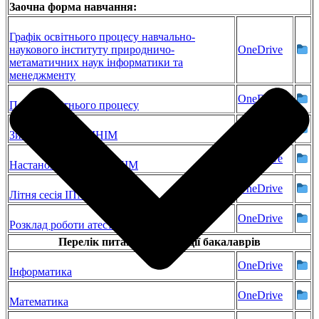
Заочна форма навчання:
Графік освітнього процесу навчально-
наукового інституту природничо-
OneDrive
метаматичних наук інформатики та
менеджменту
OneDrive
Плани освітнього процесу
OneDrive
Зимова сесія ІПМНІМ
OneDrive
Настановча сесія ІПМНІМ
OneDrive
Літня сесія ІПМНІМ
OneDrive
Розклад роботи атестаційної комісії
Перелік питань до атестації бакалаврів
OneDrive
Інформатика
OneDrive
Математика