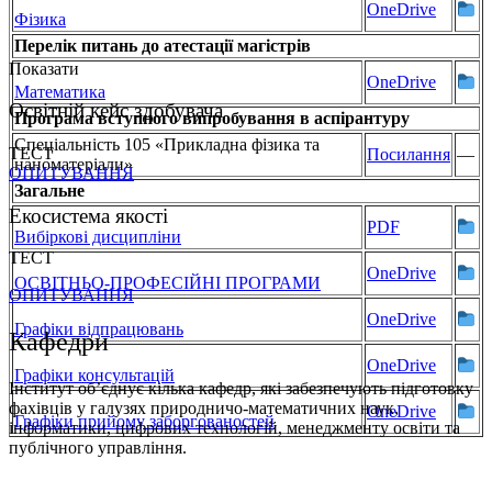
OneDrive
Фізика
Перелік питань до атестації магістрів
Показати
OneDrive
Математика
Освітній кейс здобувача
Програма вступного випробування в аспірантуру
Спеціальність 105 «Прикладна фізика та
ТЕСТ
Посилання
—
наноматеріали»
ОПИТУВАННЯ
Загальне
Екосистема якості
PDF
Вибіркові дисципліни
ТЕСТ
OneDrive
ОСВІТНЬО-ПРОФЕСІЙНІ ПРОГРАМИ
ОПИТУВАННЯ
OneDrive
Графіки відпрацювань
Кафедри
OneDrive
Графіки консультацій
Інститут об’єднує кілька кафедр, які забезпечують підготовку
фахівців у галузях природничо-математичних наук,
OneDrive
Графіки прийому заборгованостей
інформатики, цифрових технологій, менеджменту освіти та
публічного управління.