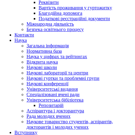
Реквізити
Вартість проживання у гуртожитку
Благодійна допомога
Податкові реєстраційні документи
Міжнародна діяльність
Безпека освітнього процесу
Контакти
Наука
Загальна інформація
Нормативна база
Наука у цифрах та рейтингах
Відкрита наука
Наукові школи
Наукові лабораторії та центри
Наукові гуртки та проблемні групи
Наукові конференції
Університетські видання
Спеціалізовані вчені ради
Університетська бібіліотека
Репозитарій
Аспірантура і докторантура
Рада молодих вчених
Наукове товариство студентів, аспірантів,
докторантів і молодих учених
Вступнику