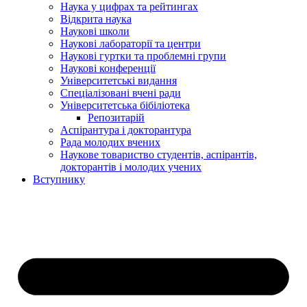
Наука у цифрах та рейтингах
Відкрита наука
Наукові школи
Наукові лабораторії та центри
Наукові гуртки та проблемні групи
Наукові конференції
Університетські видання
Спеціалізовані вчені ради
Університетська бібіліотека
Репозитарій
Аспірантура і докторантура
Рада молодих вчених
Наукове товариство студентів, аспірантів,
докторантів і молодих учених
Вступнику