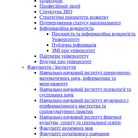
Підрозділи
Професійний ліцей
Структура ЗВО
Стратегічні пріоритети розвитку
Підтвердження статусу національного
Інформаційна відкритість
Прозорість та інформаційна відкритість
Університету
Публічна інформація
ЗМІ про університет
Партнери університету
Відгуки про університет
Факультети / Інститути
Навчально-науковий інститут природничо-
математичних наук, інформатики та
менеджменту
Навчально-науковий інститут психології та
суспільних наук
Навчально-науковий інститут музичного і
перформативного мистецтва та
соціокультурних практик
Навчально-науковий інститут фізичної
культури, спорту та спеціальної освіти
Факультет іноземних мов
Факультет початкового навчання