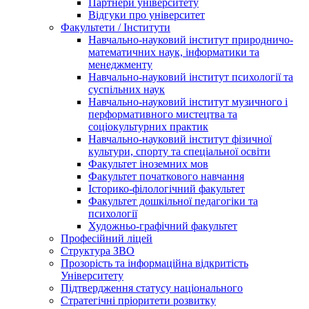
Партнери університету
Відгуки про університет
Факультети / Інститути
Навчально-науковий інститут природничо-
математичних наук, інформатики та
менеджменту
Навчально-науковий інститут психології та
суспільних наук
Навчально-науковий інститут музичного і
перформативного мистецтва та
соціокультурних практик
Навчально-науковий інститут фізичної
культури, спорту та спеціальної освіти
Факультет іноземних мов
Факультет початкового навчання
Історико-філологічний факультет
Факультет дошкільної педагогіки та
психології
Художньо-графічний факультет
Професійний ліцей
Структура ЗВО
Прозорість та інформаційна відкритість
Університету
Підтвердження статусу національного
Стратегічні пріоритети розвитку