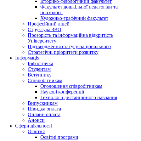
Історико-філологічний факультет
Факультет дошкільної педагогіки та
психології
Художньо-графічний факультет
Професійний ліцей
Структура ЗВО
Прозорість та інформаційна відкритість
Університету
Підтвердження статусу національного
Стратегічні пріоритети розвитку
Інформація
Інфострічка
Студентам
Вступнику
Співробітникам
Оголошення співробітникам
Наукові конференції
Технології дистанційного навчання
Випускникам
Швидка оплата
Онлайн оплата
Анонси
Сфери діяльності
Освітня
Освітні програми