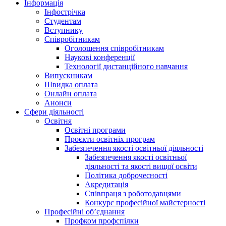
Інформація
Інфострічка
Студентам
Вступнику
Співробітникам
Оголошення співробітникам
Наукові конференції
Технології дистанційного навчання
Випускникам
Швидка оплата
Онлайн оплата
Анонси
Сфери діяльності
Освітня
Освітні програми
Проєкти освітніх програм
Забезпечення якості освітньої діяльності
Забезпечення якості освітньої
діяльності та якості вищої освіти
Політика доброчесності
Акредитація
Співпраця з роботодавцями
Конкурс професійної майстерності
Професійні об’єднання
Профком профспілки