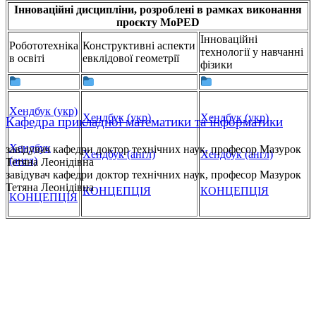
Інноваційні дисципліни, розроблені в рамках виконання
проєкту MoPED
Інноваційні
Робототехніка
Конструктивні аспекти
технології у навчанні
в освіті
евклідової геометрії
фізики
Хендбук (укр)
Хендбук (укр)
Хендбук (укр)
Кафедра прикладної математики та інформатики
Хендбук
завідувач кафедри доктор технічних наук, професор Мазурок
Хендбук (англ)
Хендбук (англ)
(англ)
Тетяна Леонідівна
завідувач кафедри доктор технічних наук, професор Мазурок
Тетяна Леонідівна
КОНЦЕПЦІЯ
КОНЦЕПЦІЯ
КОНЦЕПЦІЯ