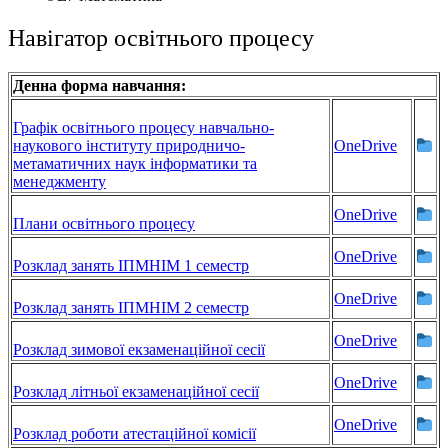
Навігатор освітнього процесу
Денна форма навчання:
Графік освітнього процесу навчально-
наукового інституту природничо-
OneDrive
метаматичних наук інформатики та
менеджменту
OneDrive
Плани освітнього процесу
OneDrive
Розклад занять ІПМНІМ 1 семестр
OneDrive
Розклад занять ІПМНІМ 2 семестр
OneDrive
Розклад зимової екзаменаційної сесії
OneDrive
Розклад літньої екзаменаційної сесії
OneDrive
Розклад роботи атестаційної комісії