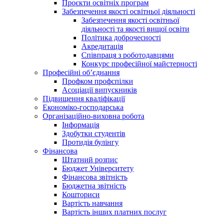
Проєкти освітніх програм
Забезпечення якості освітньої діяльності
Забезпечення якості освітньої
діяльності та якості вищої освіти
Політика доброчесності
Акредитація
Співпраця з роботодавцями
Конкурс професійної майстерності
Професійні об’єднання
Профком профспілки
Асоціації випускників
Підвищення кваліфікації
Економіко-господарська
Організаційно-виховна робота
Інформація
Здобутки студентів
Протидія булінгу
Фінансова
Штатний розпис
Бюджет Університету
Фінансова звітність
Бюджетна звітність
Кошториси
Вартість навчання
Вартість інших платних послуг