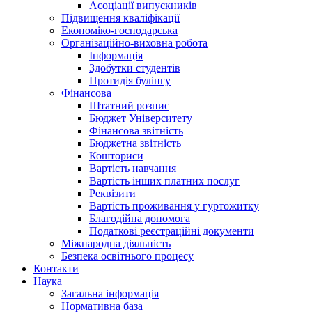
Асоціації випускників
Підвищення кваліфікації
Економіко-господарська
Організаційно-виховна робота
Інформація
Здобутки студентів
Протидія булінгу
Фінансова
Штатний розпис
Бюджет Університету
Фінансова звітність
Бюджетна звітність
Кошториси
Вартість навчання
Вартість інших платних послуг
Реквізити
Вартість проживання у гуртожитку
Благодійна допомога
Податкові реєстраційні документи
Міжнародна діяльність
Безпека освітнього процесу
Контакти
Наука
Загальна інформація
Нормативна база