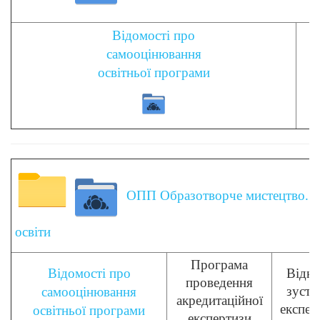
Відомості про
самооцінювання
освітньої програми
ОПП Образотворче мистецтво. Де
освіти
Програма
Відомості про
Відкр
проведення
зустр
самооцінювання
акредитаційної
експер
освітньої програми
експертизи