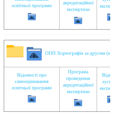
акредитаційної
освітньої програми
експер
експертизи
ОПП Хореографія за другим (маг
Програма
Відомості про
Відкр
проведення
самооцінювання
зустр
акредитаційної
освітньої програми
експер
експертизи