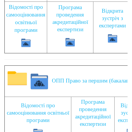
Відомості про
Програма
Відкрита
самооцінювання
проведення
зустріч з
акредитаційної
освітньої
експертами
експертизи
програми
ОПП Право за першим (бакалаврс
Програма
Відомості про
Відк
проведення
самооцінювання освітньої
зуст
акредитаційної
програми
експе
експертизи