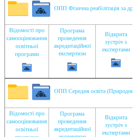
ОП
П Фізична реабілітація
за дру
Відомості про
Програма
Відкрита
самооцінювання
проведення
зустріч з
акредитаційної
освітньої
експертами
експертизи
програми
ОПП Середня освіта (Природничі 
Відомості про
Програма
Відкрита
самооцінювання
проведення
зустріч з
акредитаційної
освітньої
експертами
експертизи