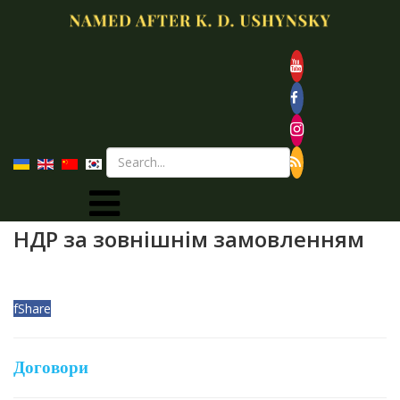
НДР за зовнішнім замовленням
f
Share
Договори