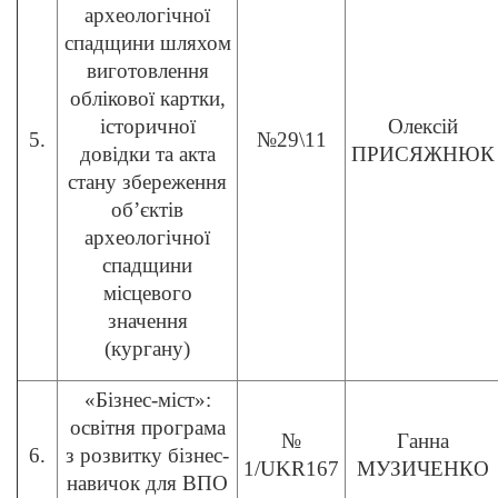
археологічної
спадщини шляхом
виготовлення
облікової картки,
історичної
Олексій
5.
№29\11
довідки та акта
ПРИСЯЖНЮК
стану збереження
об’єктів
археологічної
спадщини
місцевого
значення
(кургану)
«Бізнес-міст»:
освітня програма
№
Ганна
6.
з розвитку бізнес-
1/UKR167
МУЗИЧЕНКО
навичок для ВПО