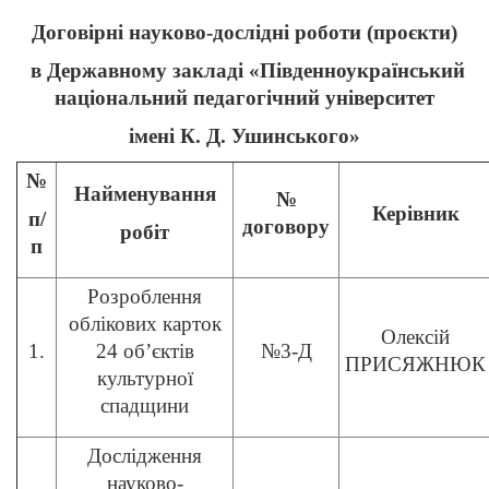
Договірні науково-дослідні роботи (проєкти)
в Державному закладі «Південноукраїнський
національний педагогічний університет
імені К. Д. Ушинського»
№
Найменування
№
Керівник
п/
договору
робіт
п
Розроблення
облікових карток
Олексій
1.
24 об’єктів
№3-Д
ПРИСЯЖНЮК
культурної
спадщини
Дослідження
науково-