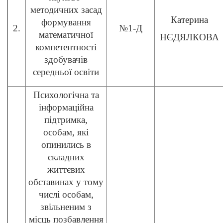
методичних засад
Катерина
формування
2.
№1-Д
математичної
НЄДЯЛКОВА
компетентності
здобувачів
середньої освіти
Психологічна та
інформаційна
підтримка,
особам, які
опинились в
складних
життєвих
обставинах у тому
числі особам,
звільненим з
місць позбавлення