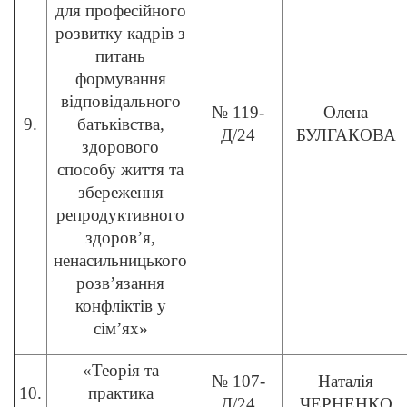
для професійного
розвитку кадрів з
питань
формування
відповідального
№ 119-
Олена
9.
батьківства,
Д/24
БУЛГАКОВА
здорового
способу життя та
збереження
репродуктивного
здоров’я,
ненасильницького
розв’язання
конфліктів у
сім’ях»
«Теорія та
№ 107-
Наталія
10.
практика
Д/24
ЧЕРНЕНКО