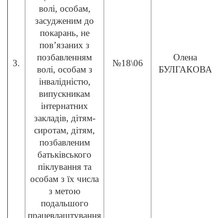
волі, особам,
засудженим до
покарань, не
пов’язаних з
позбавленням
Олена
3.
№18\06
волі, особам з
БУЛГАКОВА
інвалідністю,
випускникам
інтернатних
закладів, дітям-
сиротам, дітям,
позбавленим
батьківського
піклування та
особам з їх числа
з метою
подальшого
працевлаштування