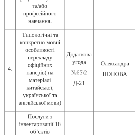
та/або
професійного
навчання.
Типологічні та
конкретно мовні
особливості
Додаткова
перекладу
угода
Олександра
офіційних
4.
паперів( на
№65\2
ПОПОВА
матеріалі
Д-21
китайської,
української та
англійської мови)
Послуги з
інвентаризації 18
об’єктів