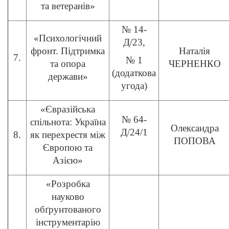
та ветеранів»
№ 14-
«Психологічний
Д/23,
фронт. Підтримка
Наталія
7.
№ 1
та опора
ЧЕРНЕНКО
(додаткова
держави»
угода)
«Євразійська
№ 64-
спільнота: Україна
Олександра
Д/24/1
8.
як перехрестя між
ПОПОВА
Європою та
Азією»
«Розробка
науково
обґрунтованого
інструментарію