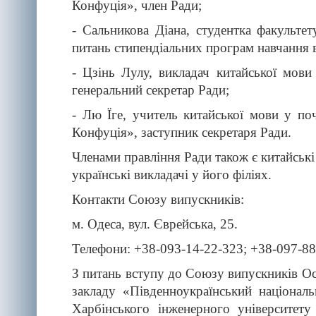
Конфуція», член Ради;
- Сальникова Діана, студентка факульте
питань стипендіальних програм навчання 
- Цзінь Лулу, викладач китайської мови
генеральний секретар Ради;
- Лю Їге, учитель китайської мови у поч
Конфуція», заступник секретаря Ради.
Членами правління Ради також є китайські
українські викладачі у його філіях.
Контакти Союзу випускників:
м. Одеса, вул. Єврейська, 25.
Телефони: +38-093-14-22-323; +38-097-88
З питань вступу до Союзу випускників О
закладу «Південноукраїнський націонал
Харбінського інженерного університету