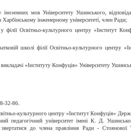
ту іноземних мов Університету Ушинського, відповіда
в Харбінському інженерному університеті, член Ради;
 у філії Освітньо-культурного центру «Інститут Конф
атковій школі філії Освітньо-культурного центру «І
 викладачі «Інституту Конфуція» Університету Ушинсь
8-32-86.
світньо-культурного центру «Інститут Конфуція» Держ
ьний педагогічний університет імені К. Д. Ушинсько
 звертатися до члена правління Ради - Стоянової 