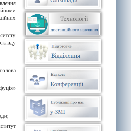
влення
ційними
аційних
ситету
складу
 голова
фуція»
ади;
ститут