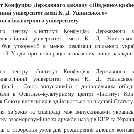
ут Конфуція» Державного закладу «Південноукраїн
ний університет імені К. Д. Ушинського»
кого інженерного університету
ного центру «Інститут Конфуція» Державного з
педагогічний університет імені К. Д. Ушинсько
 був утворений в межах реалізації спільного украї
.2.10 Угоди про співпрацю зазначених вище закладів
ного центру «Інститут Конфуція» Державного з
педагогічний університет імені К. Д. Ушинсько
у (далі – Союз випускників) є добровільним об`єд
вали в Освітньо-культурному центрі «Інститут Кон
 Союзу випускників здійснюється на підставі Статуту.
ня зв`язків та співпраці між випускниками українсь
итку взаєморозуміння та дружби народів КНР та Україн
в є: створення умов для розширення ділових контакт