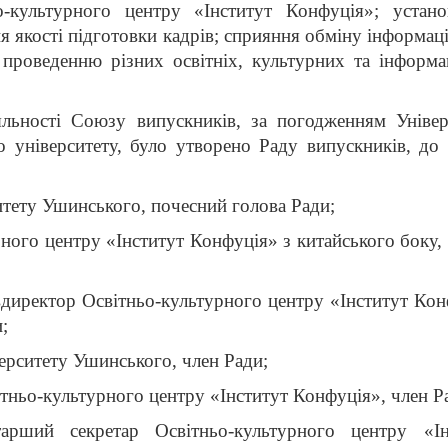
-культурного центру «Інститут Конфуція»; устано
я якості підготовки кадрів; сприяння обміну інформа
, проведенню різних освітніх, культурних та інформ
льності Союзу випускників, за погодженням Універ
 університету, було утворено Раду випускників, до 
итету Ушинського, почесний голова Ради;
рного центру «Інститут Конфуція» з китайського боку,
вдиректор Освітньо-культурного центру «Інститут Кон
;
верситету Ушинського, член Ради;
ітньо-культурного центру «Інститут Конфуція», член Р
арший секретар Освітньо-культурного центру «Ін