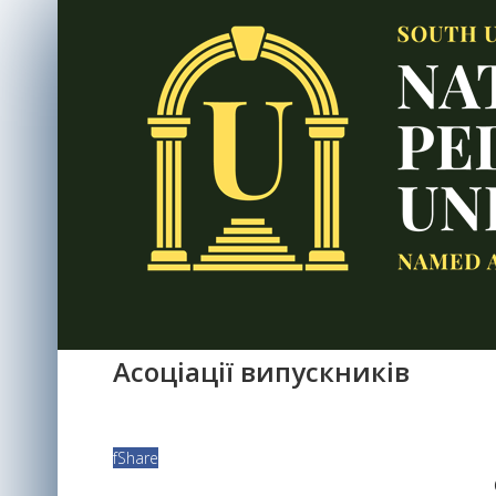
Асоціації випускників
f
Share