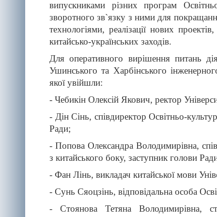
випускниками різних програм Освітньо
зворотного зв`язку з ними для покращанн
технологіями, реалізації нових проектів
китайсько-українських заходів.
Для оперативного вирішення питань дія
Ушинського та Харбінського інженерного
якої увійшли:
- Чебикін Олексій Якович, ректор Універс
- Дін Сінь, співдиректор Освітньо-культу
Ради;
- Попова Олександра Володимирівна, спі
з китайського боку, заступник голови Ради
- Фан Лінь, викладач китайської мови Уні
- Сунь Сяоцзінь, відповідальна особа Осв
- Стоянова Тетяна Володимирівна, ст