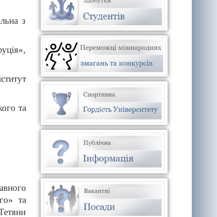
льна з
уція»,
нститут
кого та
авного
го» та
Тетяни