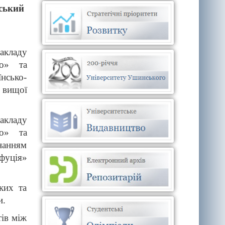
ський
акладу
го» та
нсько-
 вищої
акладу
го» та
нанням
фуція»
ких та
и.
ів між