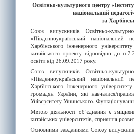
Освітньо-культурного центру «Інстит
національний педагогіч
та Харбінсь
Союз випускників Освітньо-культур
«Південноукраїнський національний 
Харбінського інженерного університету
китайського проекту відповідно до п.7
освіти від 26.09.2017 року.
Союз випускників Освітньо-культур
«Південноукраїнський національний 
Харбінського інженерного університет
громадян України, які навчалися/працю
Університету Ушинського. Функціонування
Метою діяльності об`єднання є зміцнен
китайських університетів, сприяння розв
Основними завданнями Союзу випускникі