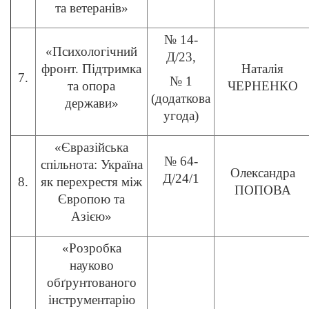
та ветеранів»
№ 14-
«Психологічний
Д/23,
фронт. Підтримка
Наталія
7.
№ 1
та опора
ЧЕРНЕНКО
(додаткова
держави»
угода)
«Євразійська
№ 64-
спільнота: Україна
Олександра
Д/24/1
8.
як перехрестя між
ПОПОВА
Європою та
Азією»
«Розробка
науково
обґрунтованого
інструментарію