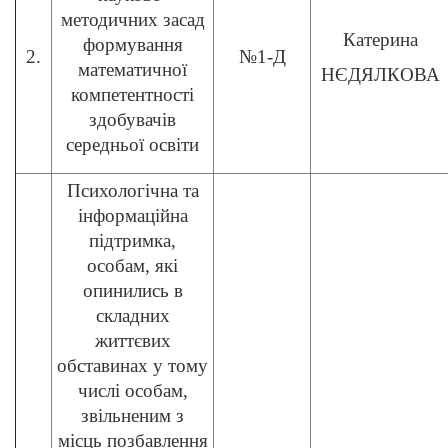
методичних засад
Катерина
формування
2.
№1-Д
математичної
НЄДЯЛКОВА
компетентності
здобувачів
середньої освіти
Психологічна та
інформаційна
підтримка,
особам, які
опинились в
складних
життєвих
обставинах у тому
числі особам,
звільненим з
місць позбавлення