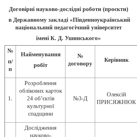
Договірні науково-дослідні роботи (проєкти)
в Державному закладі «Південноукраїнський
національний педагогічний університет
імені К. Д. Ушинського»
№
Найменування
№
Керівник
п/
договору
робіт
п
Розроблення
облікових карток
Олексій
1.
24 об’єктів
№3-Д
ПРИСЯЖНЮК
культурної
спадщини
Дослідження
науково-