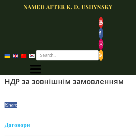
НДР за зовнішнім замовленням
f
Share
Договори