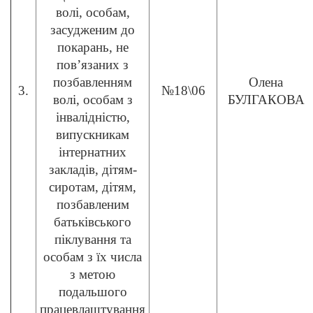
волі, особам,
засудженим до
покарань, не
пов’язаних з
позбавленням
Олена
3.
№18\06
волі, особам з
БУЛГАКОВА
інвалідністю,
випускникам
інтернатних
закладів, дітям-
сиротам, дітям,
позбавленим
батьківського
піклування та
особам з їх числа
з метою
подальшого
працевлаштування