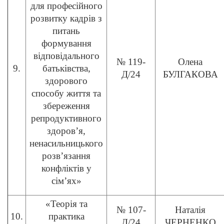
для професійного
розвитку кадрів з
питань
формування
відповідального
№ 119-
Олена
9.
батьківства,
Д/24
БУЛГАКОВА
здорового
способу життя та
збереження
репродуктивного
здоров’я,
ненасильницького
розв’язання
конфліктів у
сім’ях»
«Теорія та
№ 107-
Наталія
10.
практика
Д/24
ЧЕРНЕНКО