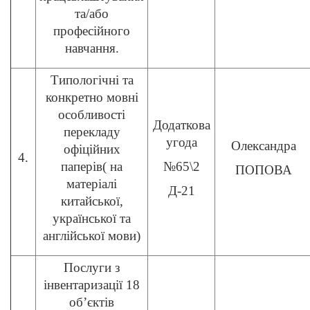
та/або
професійного
навчання.
Типологічні та
конкретно мовні
особливості
Додаткова
перекладу
угода
Олександра
офіційних
4.
паперів( на
№65\2
ПОПОВА
матеріалі
Д-21
китайської,
української та
англійської мови)
Послуги з
інвентаризації 18
об’єктів