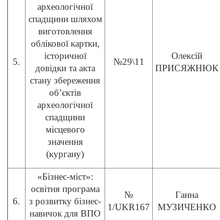
археологічної
спадщини шляхом
виготовлення
облікової картки,
історичної
Олексій
5.
№29\11
довідки та акта
ПРИСЯЖНЮК
стану збереження
об’єктів
археологічної
спадщини
місцевого
значення
(кургану)
«Бізнес-міст»:
освітня програма
№
Ганна
6.
з розвитку бізнес-
1/UKR167
МУЗИЧЕНКО
навичок для ВПО