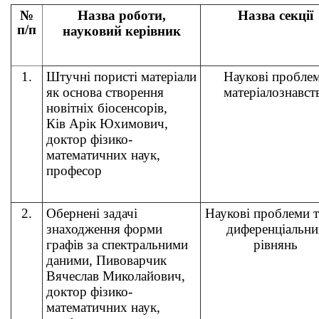
№
Назва роботи,
Назва секції
п/п
науковий керівник
1.
Штучні пористі матеріали
Наукові пробле
як основа створення
матеріалознавст
новітніх біосенсорів,
Ків Арік Юхимович,
доктор фізико-
математичних наук,
професор
2.
Обернені задачі
Наукові проблеми т
знаходження форми
диференціальни
графів за спектральними
рівнянь
даними, Пивоварчик
Вячеслав Миколайович,
доктор фізико-
математичних наук,