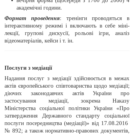
вечірня форма (щосереди з 17
00
до 20
00
) 4
академічні години.
Формат проведення
: тренінги проводяться в
інтерактивному режимі і включають в себе міні-
лекції, групові дискусії, рольові ігри, аналіз
відеоматеріалів, кейси і т. ін.
Послуги з медіації
Надання послуг з медіації здійснюється в межах
а
ктів європейського співтовариства щодо медіації;
діючих законодавчих актів України про
застосування медіації, зокрема Наказу
Міністерства соціальної політики України «Про
затвердження Державного стандарту соціальної
послуги посередництва (медіації)» від 17.08.2016
№ 892; а також нормативно-правових документів,