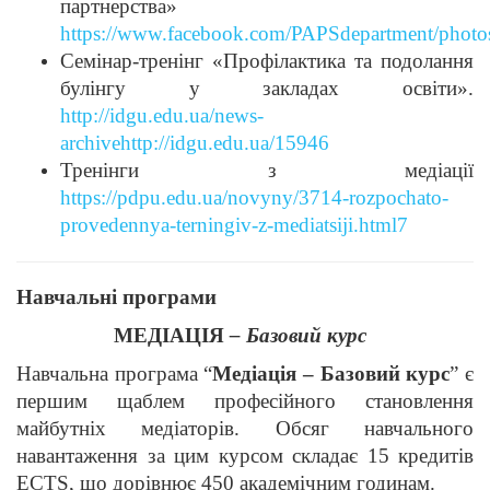
партнерства»
https://www.facebook.com/PAPSdepartment/photo
Семінар-тренінг «Профілактика та подолання
булінгу у закладах освіти».
http://idgu.edu.ua/news-
archive
http://idgu.edu.ua/15946
Тренінги з медіації
https://pdpu.edu.ua/novyny/3714-rozpochato-
provedennya-terningiv-z-mediatsiji.html7
Навчальні програми
МЕДІАЦІЯ
– Базовий курс
Навчальна програма “
Медіація – Базовий курс
” є
першим щаблем професійного становлення
майбутніх медіаторів. Обсяг навчального
навантаження за цим курсом складає 15 кредитів
ECTS, що дорівнює 450 академічним годинам.