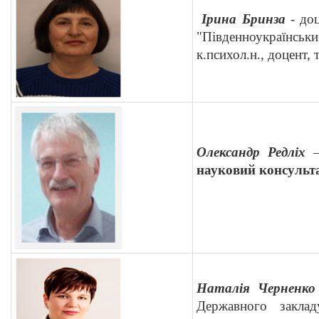
Ірина Бринза
- до
"Південноукраїнсь
к.психол.н., доцент, 
Олександр Редліх
науковий консульт
Наталія Черненко
Державного заклад