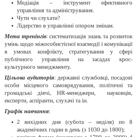
Медіація – інструмент ефективного
управління та адміністрування.
Чути чи слухати?
Лідерство в управлінні опором змінам.
Мета тренінгів
: систематизація знань та розвиток
умінь щодо
міжособистісної взаємодії і комунікації
в умовах конфлікту, стратегування у сфері
публічного управління на засадах крос-
культурного менеджменту.
Цільова аудиторія
: державні службовці, посадові
особи місцевого самоврядування, політичні та
громадські діячі, HR-менеджери, науковців,
експерти, аспіранти, слухачі та ін.
Графік навчання
:
2 вихідних дня (субота – неділя) по 8
академічних годин в день (з 10
30
до 18
00
);