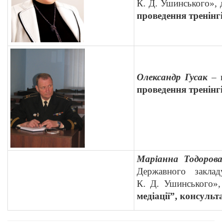
К. Д. Ушинського», д
проведення тренінгі
Олександр Гусак
– 
проведення тренінг
Маріанна Тодоров
Державного заклад
К. Д. Ушинського», 
медіації”, консуль