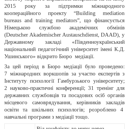
2015 року за підтримки міжнародного
коопераційного проекту “Building mediation
bureaus and training mediators”, що фінансується
Німецькою службою академічних обмінів
(Deutscher Akademischer Austauschdienst, DAAD), у
Державному закладі «Південноукраїнський
національний педагогічний університет імені К.Д.
Ушинського» відкрито Бюро медіації.
За цей період в Бюро медіації було проведено:
7 міжнародних воркшопів за участю експертів з
Інституту психології Гамбурзького університету;
2 науково-практичні конференції; 31 тренінг для
державних службовців та посадових осіб органів
місцевого самоврядування, керівників закладів
освіти та шкільних психологів; розроблено 4
навчальні програми з медіації тощо.
Від конфлікту до миру через