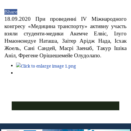
f
Share
18.09.2020 При проведенні IV Міжнародного
конгресу «Медицина транспорту» активну участь
взяли студенти-медики Акемче Елвіс, Ілуго
Нмаонєнедуе Наташа, Заітер Арідж Нада, Ісхак
Жоель, Сані Сандей, Масрі Заенаб, Такур Ішіка
Аніл, Фрегене Орішешемейе Олудолапо.
ПУСТАЯ СИНЯЯ ПОЛОСКА