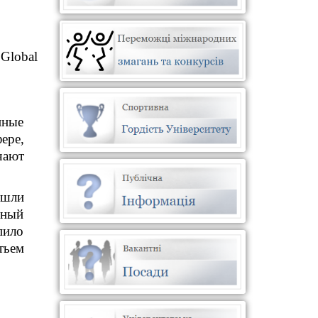
Global
нные
ере,
чают
ошли
ьный
пило
тьем