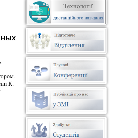
ьных
к
тором.
ни К.
м
,