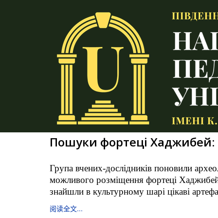
Пошуки фортеці Хаджибей: 
Група вчених-дослідників поновили археол
можливого розміщення фортеці Хаджибей. 
знайшли в культурному шарі цікаві артеф
阅读全文...