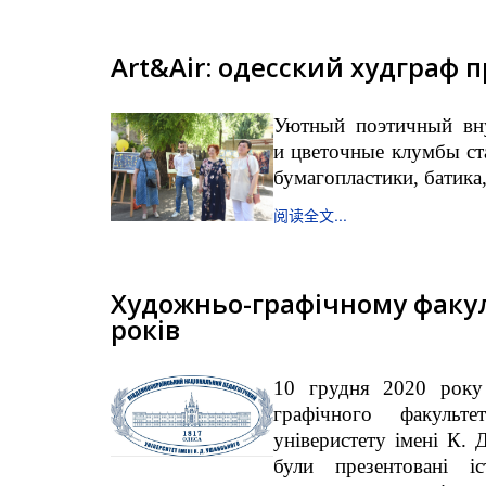
Art&Air: одесский худграф 
Уютный поэтичный вну
и цветочные клумбы ст
бумагопластики, батика,
阅读全文...
Художньо-графічному факул
років
10 грудня 2020 року 
графічного факульте
універистету імені К. 
були презентовані і