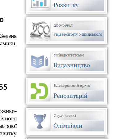
о
Зелень
амики,
55
ожньо-
ічного
ас якої
звитку