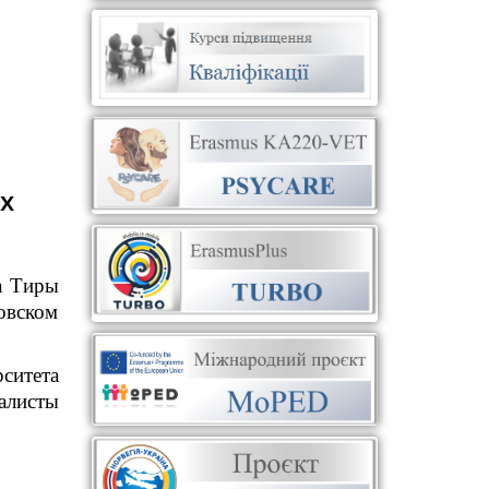
х
а Тиры
овском
ситета
алисты