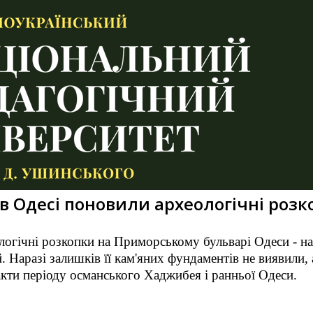
в Одесі поновили археологічні розк
огічні розкопки на Приморському бульварі Одеси - на
Наразі залишків її кам'яних фундаментів не виявили, 
акти періоду османського Хаджибея і ранньої Одеси.