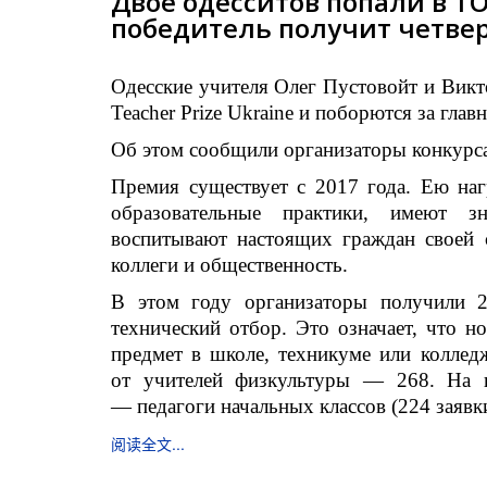
Двое одесситов попали в Т
победитель получит четве
Одесские учителя Олег Пустовойт и Вик
Teacher Prize Ukraine и поборются за гла
Об этом сообщили организаторы конкурса
Премия существует с 2017 года. Ею на
образовательные практики, имеют з
воспитывают настоящих граждан своей 
коллеги и общественность.
В этом году организаторы получили 2
технический отбор. Это означает, что н
предмет в школе, техникуме или колледж
от учителей физкультуры — 268. На в
— педагоги начальных классов (224 заявки
阅读全文...