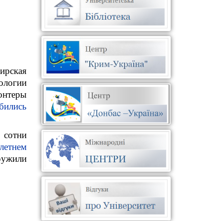
ирская
ологии
онтеры
бились
 сотни
летнем
ружили