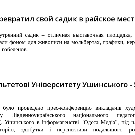
превратил свой садик в райское мест
тренний садик – отличная выставочная площадка, 
али фоном для живописи на мольбертах, графики, кер
 гобеленов.
ьтетові Університету Ушинського - 
було проведено прес-конференцію викладачів худ
ту Південноукраїнського національного педагог
Д. Ушинського в інформагенстві "Одеса Медіа", під ч
сторію, здобутки і перспективи подальшого ро