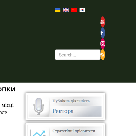
опки
 місці
але