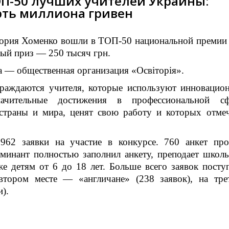
ОП-50 лучших учителей Украины:
рть миллиона гривен
тория Хоменко вошли в ТОП-50 национальной премии 
вный приз — 250 тысяч грн.
 — общественная организация «Освіторія».
граждаются учителя, которые используют инновацио
начительные достижения в профессиональной сф
страны и мира, ценят свою работу и которых отме
962 заявки на участие в конкурсе. 760 анкет пр
оминант полностью заполнил анкету, преподает школ
е детям от 6 до 18 лет. Больше всего заявок посту
тором месте — «англичане» (238 заявок), на тре
).