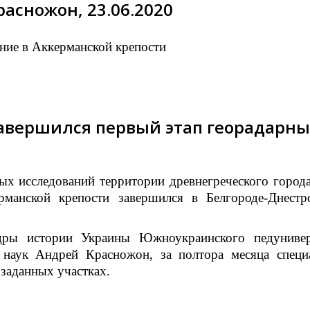
асножон, 23.06.2020
ние в Аккерманской крепости
завершился первый этап георадарны
ых исследований территории древнегреческого город
рманской крепости завершился в Белгороде-Днестр
дры истории Украины Южноукраинского педунивер
 наук Андрей Красножон, за полтора месяца специ
 заданных участках.