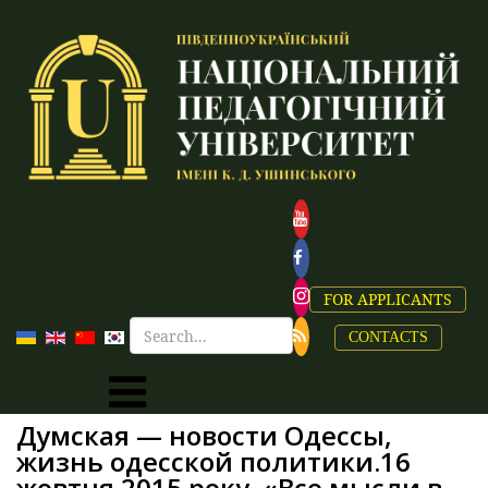
FOR APPLICANTS
CONTACTS
Думская — новости Одессы,
жизнь одесской политики.16
жовтня 2015 року. «Все мысли в