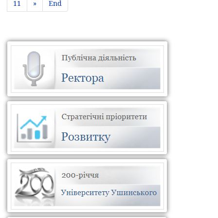
11
»
End