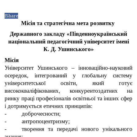
f
Share
Місія та стратегічна мета розвитку
Державного закладу «Південноукраїнський
національний педагогічний університет імені
К. Д. Ушинського»
Місія
Університет Ушинського – інноваційно-науковий
осередок, інтегрований у глобальну систему
університетської освіти, який готує
висококваліфікованих, конкурентоздатних на
ринку праці професіоналів освітньої та інших сфер
і дотримується етичних принципів:
- доброчесности;
- антропоцентризму;
- творення та передачі нового унікального
знання;