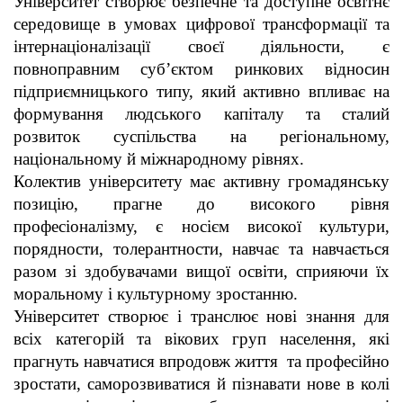
Університет створює безпечне та доступне освітнє
середовище в умовах цифрової трансформації та
інтернаціоналізації своєї діяльности, є
повноправним суб’єктом ринкових відносин
підприємницького типу, який активно впливає на
формування людського капіталу та сталий
розвиток суспільства на регіональному,
національному й міжнародному рівнях.
Колектив університету має активну громадянську
позицію, прагне до високого рівня
професіоналізму, є носієм високої культури,
порядности, толерантности, навчає та навчається
разом зі здобувачами вищої освіти, сприяючи їх
моральному і культурному зростанню.
Університет створює і транслює нові знання для
всіх категорій та вікових груп населення, які
прагнуть навчатися впродовж життя та професійно
зростати, саморозвиватися й пізнавати нове в колі