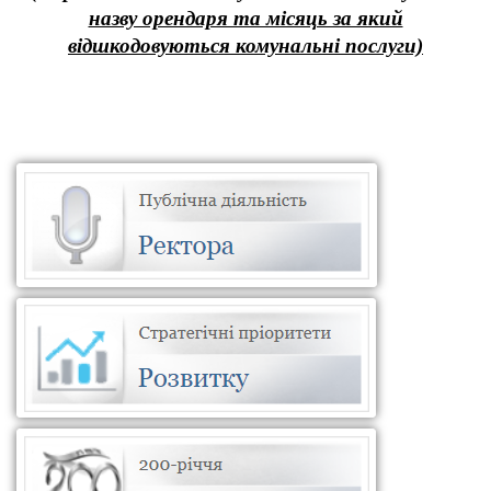
назву орендаря та місяць за який
відшкодовуються комунальні послуги)