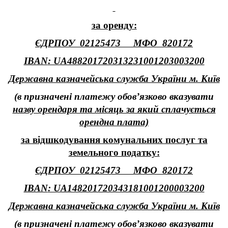
за оренду:
ЄДРПОУ 02125473 МФО 820172
IBAN
: UA488201720313231001203003200
Державна казначейська служба України м. Київ
(в призначені платежу обов’язково вказувати
назву орендаря та місяць за який сплачується
орендна плата)
за відшкодування комунальних послуг та
земельного податку:
ЄДРПОУ 02125473 МФО 820172
IBAN
: UA148201720343181001200003200
Державна казначейська служба України м. Київ
(в призначені платежу обов’язково вказувати