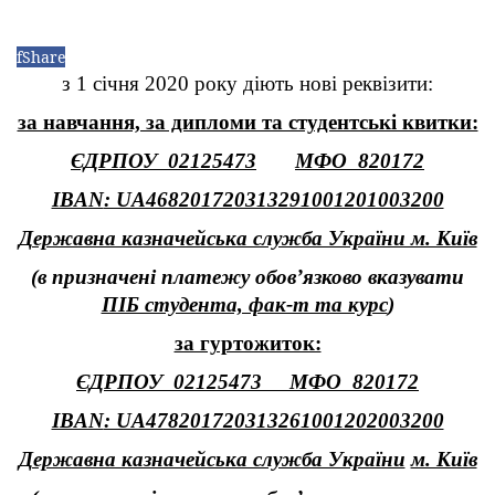
f
Share
з 1 січня 2020 року діють нові реквізити:
за навчання, за дипломи та студентські квитки:
ЄДРПОУ 02125473
МФО 820172
IBAN
: UA468201720313291001201003200
Державна казначейська служба України м. Київ
(в призначені платежу обов’язково вказувати
ПІБ студента, фак-т та курс
)
за гуртожиток:
ЄДРПОУ 02125473 МФО 820172
IBAN
: UA478201720313261001202003200
Державна казначейська служба України
м. Київ