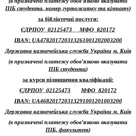
(в призначені платежу обов’язково вказувати
ПІБ студента, номер гуртожитку та кімнату
)
за бібліотечні послуги:
ЄДРПОУ 02125473 МФО 820172
IBAN
: UA478201720313261001202003200
Державна казначейська служба України
м. Київ
(в призначені платежу обов’язково вказувати
ПІБ студента
)
за курси підвищення кваліфікації:
ЄДРПОУ 02125473
МФО 820172
IBAN
: UA468201720313291001201003200
Державна казначейська служба України м. Київ
(в призначені платежу обов’язково вказувати
ПІБ, факультет
)